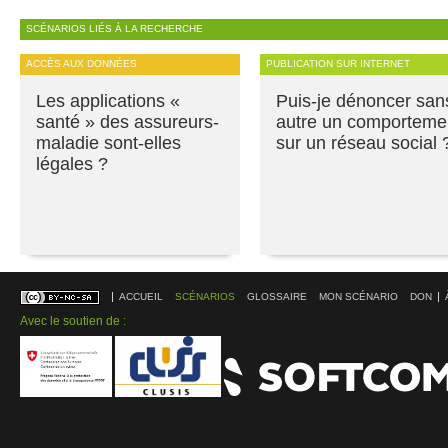
SCÉNARIOS LIÉS À LA RECHERCHE
ACCÈS AUX DONNÉES
PUBLICATION SUR INTERNET
Les applications «
Puis-je dénoncer san
santé » des assureurs-
autre un comporteme
maladie sont-elles
sur un réseau social 
légales ?
ACCUEIL
SCÉNARIOS
GLOSSAIRE
MON SCÉNARIO
DON
Avec le soutien de :