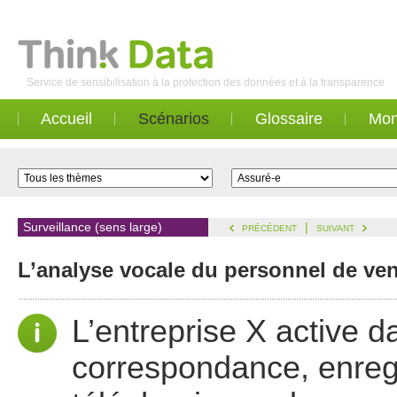
Service de sensibilisation à la protection des données et à la transparence
Accueil
Scénarios
Glossaire
Mon
Surveillance (sens large)
|
PRÉCÉDENT
SUIVANT
L’analyse vocale du personnel de vente
L’entreprise X active d
correspondance, enreg