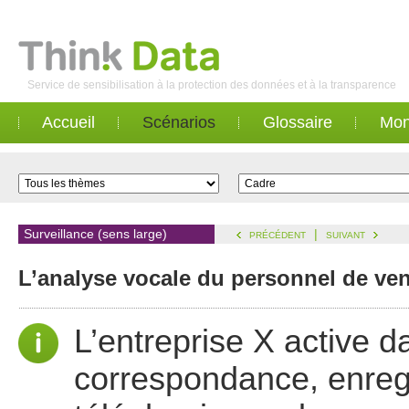
Service de sensibilisation à la protection des données et à la transparence
Accueil
Scénarios
Glossaire
Mon
Surveillance (sens large)
|
PRÉCÉDENT
SUIVANT
L’analyse vocale du personnel de vente
L’entreprise X active d
correspondance, enreg