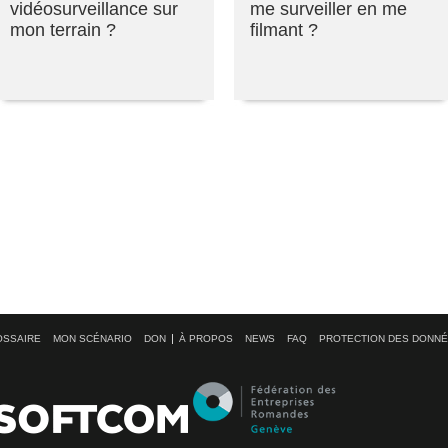
vidéosurveillance sur
me surveiller en me
mon terrain ?
filmant ?
OSSAIRE
MON SCÉNARIO
DON
À PROPOS
NEWS
FAQ
PROTECTION DES DONN