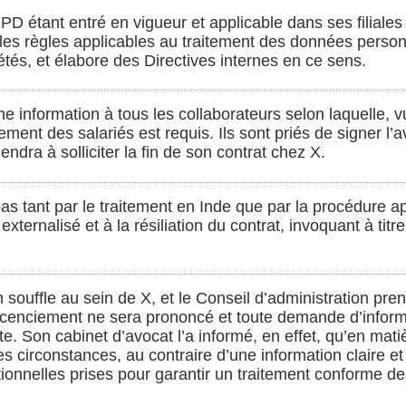
étant entré en vigueur et applicable dans ses filiales si
r les règles applicables au traitement des données pers
tés, et élabore des Directives internes en ce sens.
 information à tous les collaborateurs selon laquelle, v
ent des salariés est requis. Ils sont priés de signer l’av
endra à solliciter la fin de son contrat chez X.
as tant par le traitement en Inde que par la procédure ap
xternalisé et à la résiliation du contrat, invoquant à titre 
 souffle au sein de X, et le Conseil d’administration p
icenciement ne sera prononcé et toute demande d’inform
e. Son cabinet d’avocat l’a informé, en effet, qu’en mat
es circonstances, au contraire d’une information claire 
tionnelles prises pour garantir un traitement conforme d