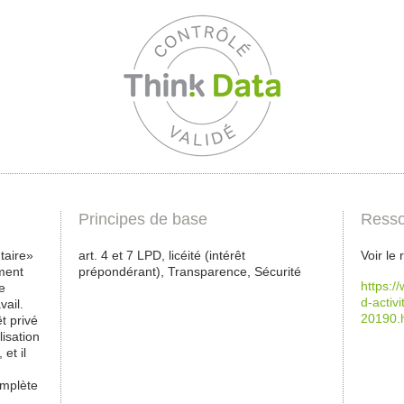
Principes de base
Resso
taire»
art. 4 et 7 LPD, licéité (intérêt
Voir le
ment
prépondérant), Transparence, Sécurité
https:/
de
d-activ
vail.
20190.
t privé
lisation
et il
omplète