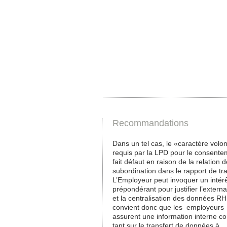
Recommandations
Dans un tel cas, le «caractère volon
requis par la LPD pour le consente
fait défaut en raison de la relation 
subordination dans le rapport de tra
L’Employeur peut invoquer un intérê
prépondérant pour justifier l’externa
et la centralisation des données RH, 
convient donc que les employeurs
assurent une information interne c
tant sur le transfert de données à