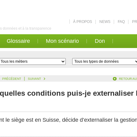
À PROPOS
NEWS
FAQ
PR
des données et à la transparence
Glossaire
Mon scénario
Don
|
PRÉCÉDENT
SUIVANT
RETOUR AU
elles conditions puis-je externaliser
nt le siège est en Suisse, décide d’externaliser la gest