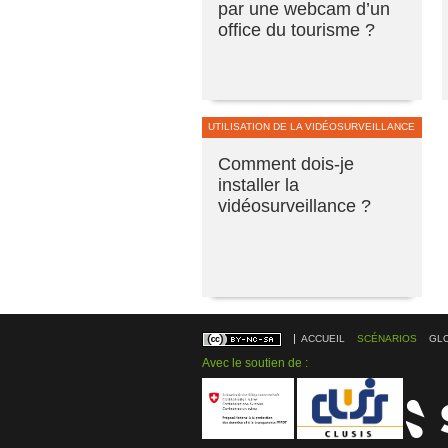
par une webcam d’un
office du tourisme ?
UTILISATION DE LA VIDÉOSURVEILLANCE
Comment dois-je
installer la
vidéosurveillance ?
ACCUEIL
SCÉNARIOS
GL
Avec le soutien de :