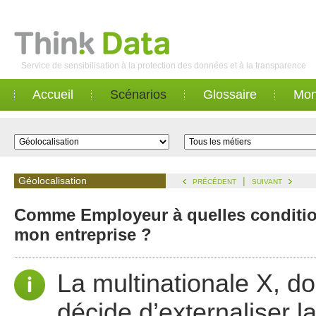
Service de sensibilisation à la protection des données et à la transparence
Accueil
Scénarios
Glossaire
Mon
Géolocalisation
|
PRÉCÉDENT
SUIVANT
Comme Employeur à quelles condition
mon entreprise ?
La multinationale X, do
décide d’externaliser 