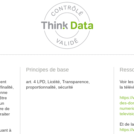
Principes de base
Resso
ment
art. 4 LPD, Licéité, Transparence,
Voir le
inalité,
proportionnalité, sécurité
la télé
onne
https:/
être
des-don
’un
numeriq
ire de
televis
raiter
Et de l
https:/
uant à