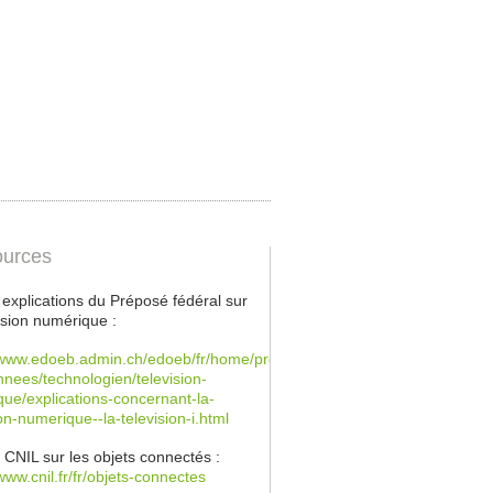
urces
s explications du Préposé fédéral sur
vision numérique :
/www.edoeb.admin.ch/edoeb/fr/home/protection-
nees/technologien/television-
ue/explications-concernant-la-
ion-numerique--la-television-i.html
a CNIL sur les objets connectés :
/www.cnil.fr/fr/objets-connectes