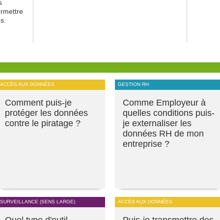
s
ermettre
s.
ACCÈS AUX DONNÉES
GESTION RH
Comment puis-je
Comme Employeur à
protéger les données
quelles conditions puis-
contre le piratage ?
je externaliser les
données RH de mon
entreprise ?
SURVEILLANCE (SENS LARGE)
ACCÈS AUX DONNÉES