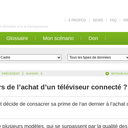
À PROPOS
NEWS
FAQ
PR
des données et à la transparence
Glossaire
Mon scénario
Don
|
PRÉCÉDENT
SUIVANT
RETOUR AU
ors de l’achat d’un téléviseur connecté ?
décide de consacrer sa prime de l‘an dernier à l’achat d
 plusieurs modèles, qui se surpassent par la qualité des