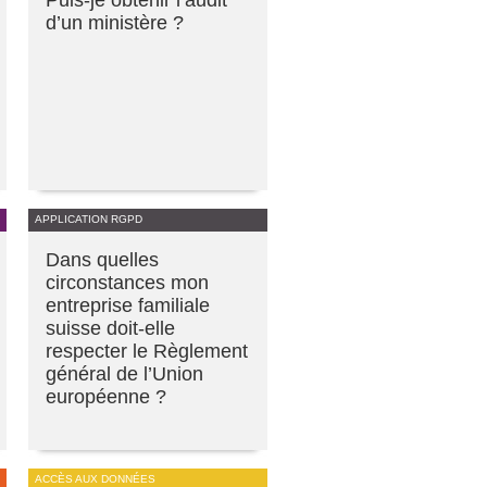
Puis-je obtenir l’audit
d’un ministère ?
APPLICATION RGPD
Dans quelles
circonstances mon
entreprise familiale
suisse doit-elle
respecter le Règlement
général de l’Union
européenne ?
ACCÈS AUX DONNÉES