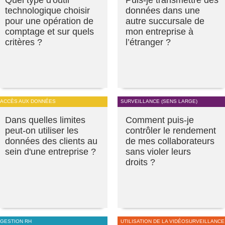
Quel type d'outil
Puis-je transmettre des
technologique choisir
données dans une
pour une opération de
autre succursale de
comptage et sur quels
mon entreprise à
critères ?
l’étranger ?
ACCÈS AUX DONNÉES
SURVEILLANCE (SENS LARGE)
Dans quelles limites
Comment puis-je
peut-on utiliser les
contrôler le rendement
données des clients au
de mes collaborateurs
sein d'une entreprise ?
sans violer leurs
droits ?
GESTION RH
UTILISATION DE LA VIDÉOSURVEILLANCE