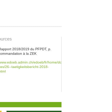
urces
 Rapport 2018/2019 du PFPDT, p.
commandation à la ZEK
/www.edoeb.admin.ch/edoeb/fr/home/documentation/rapports-
ites/26--taetigkeitsbericht-2018-
html