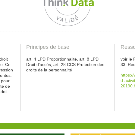
Principes de base
Resso
droit
art. 4 LPD Proportionnalité, art. 8 LPD
voir le
ne. Ce
Droit d’accès, art. 28 CCS Protection des
33, Re
ression
droits de la personnalité
https:/
nentes.
d-activ
t pour
20190.
ité de
 doit