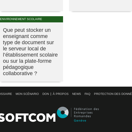
ENVIRONNEMENT SCOLAIRE
Que peut stocker un
enseignant comme
type de document sur
le serveur local de
l’établissement scolaire
ou sur la plate-forme
pédagogique
collaborative ?
OSSAIRE
MON SCÉNARIO
DON
À PROPOS
NEWS
FAQ
PROTECTION DES DONN