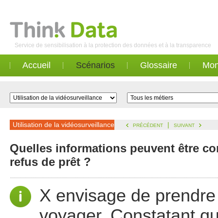
Service de sensibilisation à la protection des données et à la transparence
Accueil
Scénarios
Glossaire
Mon
Utilisation de la vidéosurveillance
|
PRÉCÉDENT
SUIVANT
Quelles informations peuvent être con
refus de prêt ?
X envisage de prendre
voyager. Constatant qu’