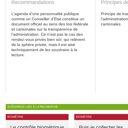
Recommandations
Principes d
L’agenda d’une personnalité publique
Principe de tr
comme un Conseiller d’Etat constitue un
l’administratio
document officiel au sens des lois fédérale
cantonales
et cantonales sur la transparence de
l’administration. Ce n’est pas le cas des
rendez-vous privés bien sûr, qui relèvent
de la sphère privée, mais il est aisé
techniquement de les soustraire à la
lecture.
SCÉNARIOS LIÉS À LA RECHERCHE
BIOMÉTRIE
BIOMÉTRIE
Le contrôle biométrique
Puis-je collecter les