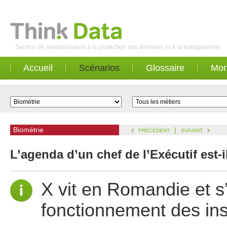
Service de sensibilisation à la protection des données et à la transparence
Accueil
Scénarios
Glossaire
Mon
Biométrie
|
PRÉCÉDENT
SUIVANT
L’agenda d’un chef de l’Exécutif est-
X vit en Romandie et s
fonctionnement des inst