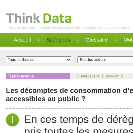
Service de sensibilisation à la protection des données et à la transparence
Accueil
Scénarios
Glossaire
Mon
Transparence
|
PRÉCÉDENT
SUIVANT
Les décomptes de consommation d’ea
accessibles au public ?
En ces temps de dérègl
pris toutes les mesures