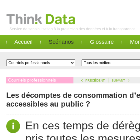
Service de sensibilisation à la protection des données et à la transparence
Accueil
Scénarios
Glossaire
Mon
Courriels professionnels
|
PRÉCÉDENT
SUIVANT
Les décomptes de consommation d’ea
accessibles au public ?
En ces temps de dérègl
pris toutes les mesures