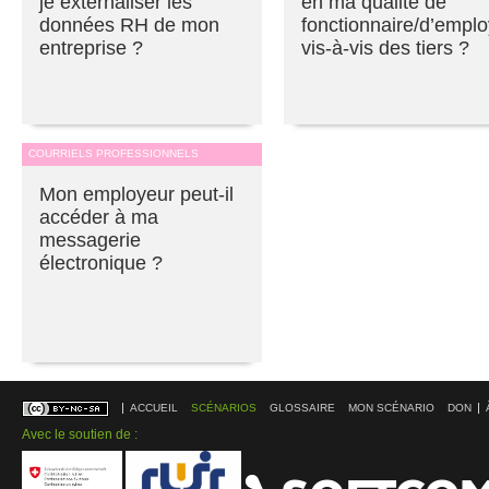
je externaliser les
en ma qualité de
données RH de mon
fonctionnaire/d’empl
entreprise ?
vis-à-vis des tiers ?
COURRIELS PROFESSIONNELS
Mon employeur peut-il
accéder à ma
messagerie
électronique ?
ACCUEIL
SCÉNARIOS
GLOSSAIRE
MON SCÉNARIO
DON
Avec le soutien de :