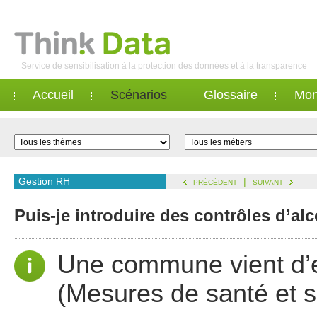
Service de sensibilisation à la protection des données et à la transparence
Accueil
Scénarios
Glossaire
Mon
Gestion RH
|
PRÉCÉDENT
SUIVANT
Puis-je introduire des contrôles d’a
Une commune vient d’
(Mesures de santé et sé