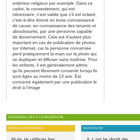
extérieur religieux par exemple. Dans ce
cadre, le consentement, qui est
nécessaire, n’est valide que s’il est éclairé,
c’est-à-dire donné en toute connaissance
de cause, en connaissance des tenants et
aboutissants, par une personne capable
de discernement. Cela est d’autant plus
important en cas de publication de photos
sur Internet, car la personne concernée
perd pratiquement la main sur la photo qui
se dupliquer et diffuser sans maîtrise. Pour
les enfants, il est généralement admis
qu’ils peuvent librement consentir lorsqu’ils
sont âgés au moins de 13 ans. Est
concerné également par une publication le
droit à l’image
SCÉNARIOS LIÉS À LA RECHERCHE
ACCÈS AUX DONNÉES
GESTION RH
Puis-je utiliser les
A-t-on le droit de