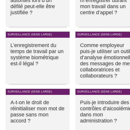
autorités lors d’un
m’enregistrer durant
défilé peut-elle être
mon travail dans un
justifiée ?
centre d’appel ?
SURVEILLANCE (SENS LARGE)
SURVEILLANCE (SENS LARGE)
L’enregistrement du
Comme employeur
temps de travail par un
puis-je utiliser un outi
système biométrique
d’analyse émotionnel
est-il légal ?
des messages de me
collaboratrices et
collaborateurs ?
SURVEILLANCE (SENS LARGE)
SURVEILLANCE (SENS LARGE)
A-t-on le droit de
Puis-je introduire des
réinitialiser mon mot de
contrôles d’alcoolémi
passe sans mon
dans mon
accord ?
administration ?