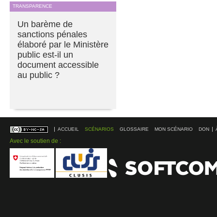
TRANSPARENCE
Un barème de
sanctions pénales
élaboré par le Ministère
public est-il un
document accessible
au public ?
ACCUEIL
SCÉNARIOS
GLOSSAIRE
MON SCÉNARIO
DON
Avec le soutien de :