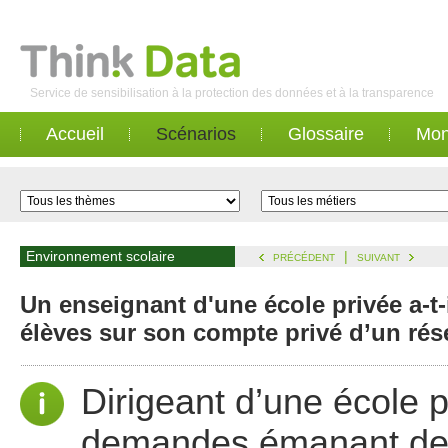
Service de sensibilisation à la protection des données et à la transparence
Accueil
Scénarios
Glossaire
Mon
Environnement scolaire
|
PRÉCÉDENT
SUIVANT
Un enseignant d'une école privée a-t-
élèves sur son compte privé d’un rés
Dirigeant d’une école 
demandes émanant des