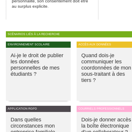
personnalité, son consentement doit être
au surplus explicite.
SCÉNARIOS LIÉS À LA RECHERCHE
ENVIRONNEMENT SCOLAIRE
ACCÈS AUX DONNÉES
Ai-je le droit de publier
Quand dois-je
les données
communiquer les
personnelles de mes
coordonnées de mon
étudiants ?
sous-traitant à des
tiers ?
APPLICATION RGPD
COURRIELS PROFESSIONNELS
Dans quelles
Dois-je donner accès
circonstances mon
la boîte électronique
entreprise familiale
d’un collaborateur ?