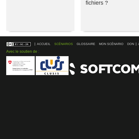
fichiers ?
ACCUEIL
SCÉNARIOS
GLOSSAIRE
MON SCÉNARIO
DON
Avec le soutien de :