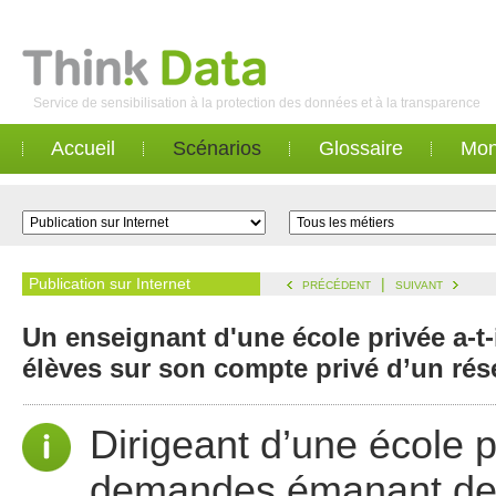
Service de sensibilisation à la protection des données et à la transparence
Accueil
Scénarios
Glossaire
Mon
Publication sur Internet
|
PRÉCÉDENT
SUIVANT
Un enseignant d'une école privée a-t-
élèves sur son compte privé d’un rés
Dirigeant d’une école 
demandes émanant des