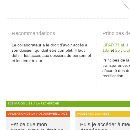
Recommandations
Principes d
Le collaborateur a le droit d’avoir accès à
LIPAD 37 al. 1 
son dossier, qui doit être complet. Il faut
18a
et
25
;
OL
définir les accès aux dossiers du personnel
Principes de la
et les tenir à jour.
transparence, d
sécurité des do
rectification.
SCÉNARIOS LIÉS À LA RECHERCHE
UTILISATION DE LA VIDÉOSURVEILLANCE
ACCÈS AUX DONNÉES
Est-ce que mon
Puis-je accéder à me