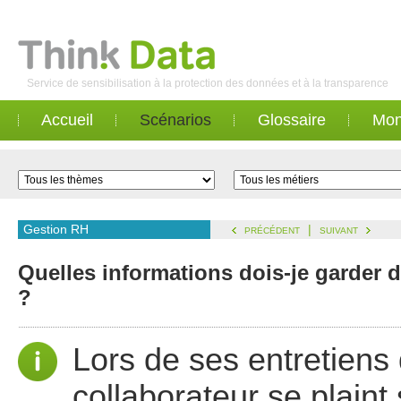
Service de sensibilisation à la protection des données et à la transparence
Accueil
Scénarios
Glossaire
Mon
Gestion RH
|
PRÉCÉDENT
SUIVANT
Quelles informations dois-je garder 
?
Lors de ses entretiens
collaborateur se plain