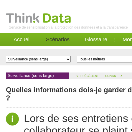
Service de sensibilisation à la protection des données et à la transparence
Accueil
Scénarios
Glossaire
Mon
Surveillance (sens large)
|
PRÉCÉDENT
SUIVANT
Quelles informations dois-je garder 
?
Lors de ses entretiens
collaborateur se plain