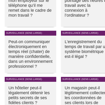
mon employeur sur le
pointage des heures 
téléphone qu’il me
travail avec la
remet dans le cadre de
connexion à
mon travail ?
l’ordinateur ?
SURVEILLANCE (SENS LARGE)
SURVEILLANCE (SENS LARGE)
Peut-on communiquer
L’enregistrement du
électroniquement en
temps de travail par 
temps réel (chater) de
système biométrique
manière confidentielle,
est-il légal ?
dans un environnement
professionnel ?
SURVEILLANCE (SENS LARGE)
SURVEILLANCE (SENS LARGE)
Un hôtelier peut-il
Un magasin peut-il
légalement détenir les
légitimement collecte
petits secrets de ses
les coordonnées de
fidèles clients ?
ses clients lors de