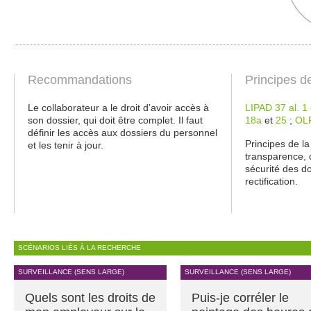
Recommandations
Principes d
Le collaborateur a le droit d’avoir accès à
LIPAD 37 al. 1 
son dossier, qui doit être complet. Il faut
18a
et
25
;
OL
définir les accès aux dossiers du personnel
Principes de la
et les tenir à jour.
transparence, d
sécurité des do
rectification.
SCÉNARIOS LIÉS À LA RECHERCHE
SURVEILLANCE (SENS LARGE)
SURVEILLANCE (SENS LARGE)
Quels sont les droits de
Puis-je corréler le