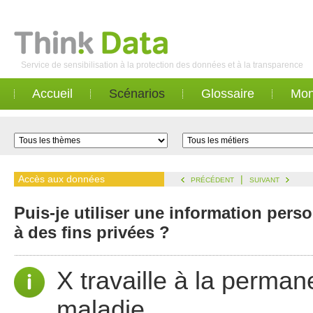
Service de sensibilisation à la protection des données et à la transparence
Accueil
Scénarios
Glossaire
Mon
Accès aux données
|
PRÉCÉDENT
SUIVANT
Puis-je utiliser une information per
à des fins privées ?
X travaille à la perma
maladie.