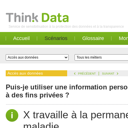
Service de sensibilisation à la protection des données et à la transparence
Accueil
Scénarios
Glossaire
Mon
Accès aux données
|
PRÉCÉDENT
SUIVANT
Puis-je utiliser une information per
à des fins privées ?
X travaille à la perma
maladie.