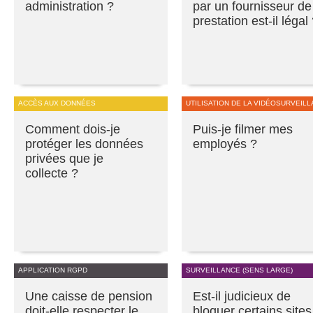
administration ?
par un fournisseur de
prestation est-il légal
ACCÈS AUX DONNÉES
UTILISATION DE LA VIDÉOSURVEIL
Comment dois-je
Puis-je filmer mes
protéger les données
employés ?
privées que je
collecte ?
APPLICATION RGPD
SURVEILLANCE (SENS LARGE)
Une caisse de pension
Est-il judicieux de
doit-elle respecter le
bloquer certains sites