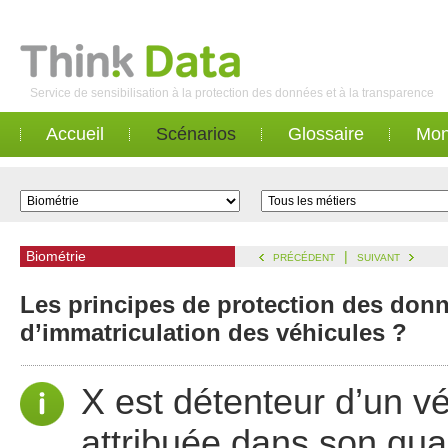
Service de sensibilisation à la protection des données et à la transparence
Accueil
Scénarios
Glossaire
Mon
Biométrie
|
PRÉCÉDENT
SUIVANT
Les principes de protection des donn
d’immatriculation des véhicules ?
X est détenteur d’un v
attribuée dans son quar