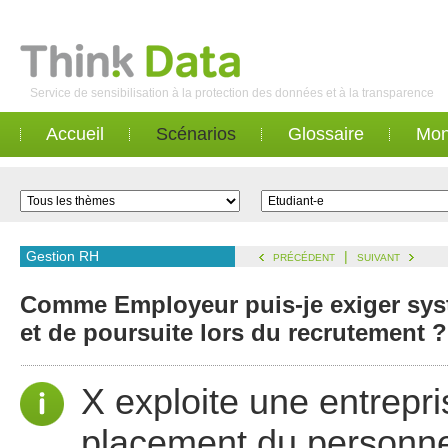
Service de sensibilisation à la protection des données et à la transparence
Accueil
Scénarios
Glossaire
Mon
Gestion RH
|
PRÉCÉDENT
SUIVANT
Comme Employeur puis-je exiger systé
et de poursuite lors du recrutement ?
X exploite une entrepr
placement du personne