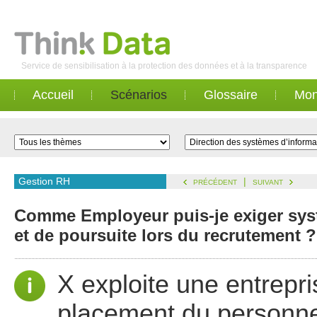
Service de sensibilisation à la protection des données et à la transparence
Accueil
Scénarios
Glossaire
Mon
Gestion RH
|
PRÉCÉDENT
SUIVANT
Comme Employeur puis-je exiger systé
et de poursuite lors du recrutement ?
X exploite une entrepr
placement du personne