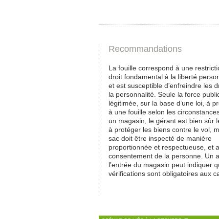
Recommandations
La fouille correspond à une restrict
droit fondamental à la liberté perso
et est susceptible d’enfreindre les d
la personnalité. Seule la force publ
légitimée, sur la base d’une loi, à 
à une fouille selon les circonstance
un magasin, le gérant est bien sûr l
à protéger les biens contre le vol, m
sac doit être inspecté de manière
proportionnée et respectueuse, et a
consentement de la personne. Un a
l’entrée du magasin peut indiquer 
vérifications sont obligatoires aux c