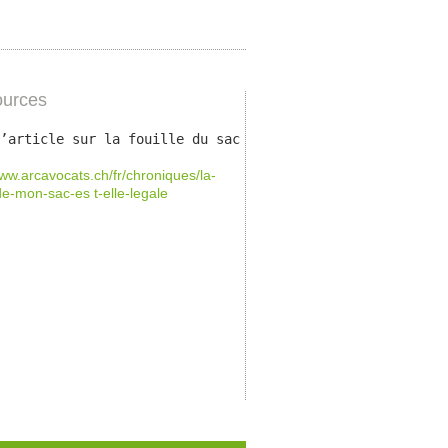
urces
lité, art. 4 LPD licéité, proportionnalité
’article sur la fouille du sac dans la chronique de l’é
www.arcavocats.ch/fr/chroniques/la-
-de-mon-sac-es t-elle-legale