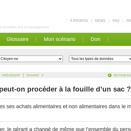
À PROPOS
NEWS
FAQ
PR
des données et à la transparence
Glossaire
Mon scénario
Don
|
PRÉCÉDENT
SUIVANT
RETOUR AU
peut-on procéder à la fouille d’un sac ?
ées ses achats alimentaires et non alimentaires dans le 
ier, le gérant a changé de même que l’ensemble du pers