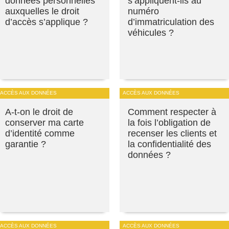
données personnelles
s’appliquent-ils au
auxquelles le droit
numéro
d’accès s’applique ?
d’immatriculation des
véhicules ?
ACCÈS AUX DONNÉES
ACCÈS AUX DONNÉES
A-t-on le droit de
Comment respecter à
conserver ma carte
la fois l’obligation de
d’identité comme
recenser les clients et
garantie ?
la confidentialité des
données ?
ACCÈS AUX DONNÉES
ACCÈS AUX DONNÉES