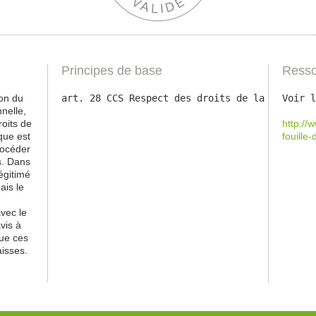
Principes de base
Resso
ion du
art. 28 CCS Respect des droits de la personna
Voir l
nnelle,
roits de
http://
ique est
fouille
procéder
s. Dans
égitimé
ais le
vec le
vis à
que ces
aisses.