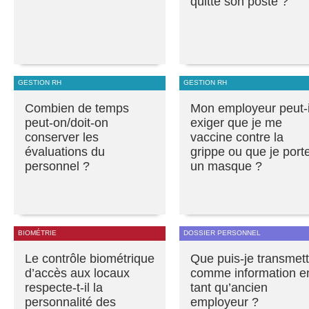
quitte son poste ?
GESTION RH
GESTION RH
Combien de temps
Mon employeur peut-i
peut-on/doit-on
exiger que je me
conserver les
vaccine contre la
évaluations du
grippe ou que je port
personnel ?
un masque ?
BIOMÉTRIE
DOSSIER PERSONNEL
Le contrôle biométrique
Que puis-je transmett
d’accès aux locaux
comme information e
respecte-t-il la
tant qu’ancien
personnalité des
employeur ?