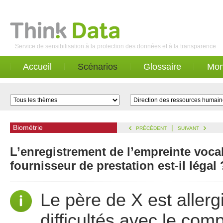
Service de sensibilisation à la protection des données et à la transparence
Accueil
Scénarios
Glossaire
Mon
Biométrie
|
PRÉCÉDENT
SUIVANT
L’enregistrement de l’empreinte vocal
fournisseur de prestation est-il légal 
Le père de X est allerg
difficultés avec le comp