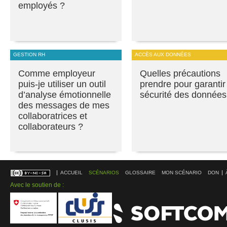
employés ?
GESTION RH
ACCÈS AUX DONNÉES
Comme employeur
Quelles précautions
puis-je utiliser un outil
prendre pour garantir
d’analyse émotionnelle
sécurité des données
des messages de mes
collaboratrices et
collaborateurs ?
ACCUEIL
SCÉNARIOS
GLOSSAIRE
MON SCÉNARIO
DON
Avec le soutien de :