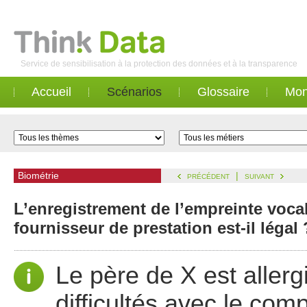
Service de sensibilisation à la protection des données et à la transparence
Accueil
Scénarios
Glossaire
Mon
Biométrie
|
PRÉCÉDENT
SUIVANT
L’enregistrement de l’empreinte vocal
fournisseur de prestation est-il légal 
Le père de X est allerg
difficultés avec le comp