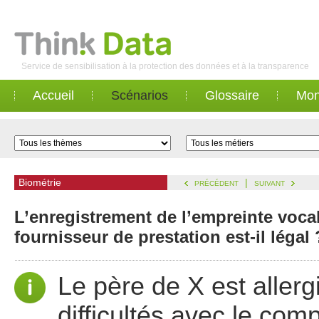
Service de sensibilisation à la protection des données et à la transparence
Accueil
Scénarios
Glossaire
Mon
Biométrie
|
PRÉCÉDENT
SUIVANT
L’enregistrement de l’empreinte vocal
fournisseur de prestation est-il légal 
Le père de X est allerg
difficultés avec le comp