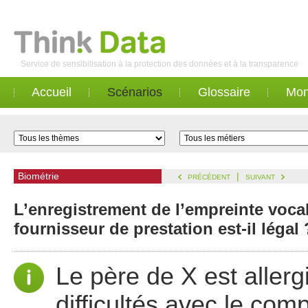
Service de sensibilisation à la protection des données et à la transparence
Accueil
Scénarios
Glossaire
Mon
Biométrie
|
PRÉCÉDENT
SUIVANT
L’enregistrement de l’empreinte vocal
fournisseur de prestation est-il légal 
Le père de X est allerg
difficultés avec le comp