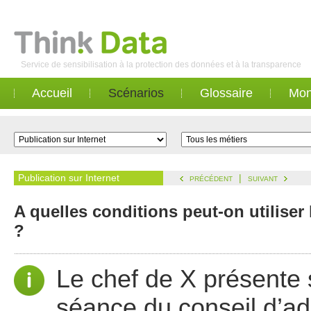
Service de sensibilisation à la protection des données et à la transparence
Accueil
Scénarios
Glossaire
Mon
Publication sur Internet
|
PRÉCÉDENT
SUIVANT
A quelles conditions peut-on utiliser
?
Le chef de X présente 
séance du conseil d’ad