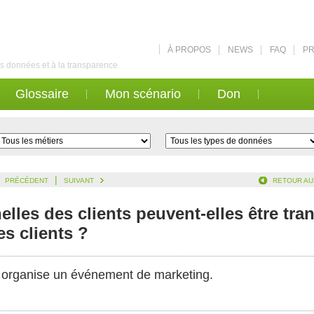
À PROPOS
NEWS
FAQ
PR
des données et à la transparence
Glossaire
Mon scénario
Don
|
PRÉCÉDENT
SUIVANT
RETOUR AU
les des clients peuvent-elles être tra
es clients ?
X organise un événement de marketing.