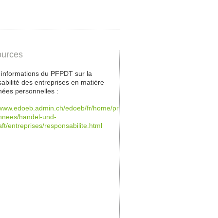
urces
s informations du PFPDT sur la
abilité des entreprises en matière
ées personnelles :
/www.edoeb.admin.ch/edoeb/fr/home/protection-
nnees/handel-und-
aft/entreprises/responsabilite.html