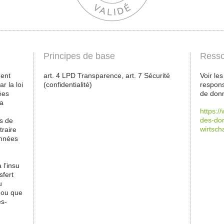
Principes de base
Resso
ment
art. 4 LPD Transparence, art. 7 Sécurité
Voir le
r la loi
(confidentialité)
respons
ées
de donn
la
https:/
des-do
es de
wirtsch
traire
onnées
 l’insu
sfert
u
 ou que
es-