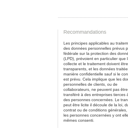
Recommandations
Les principes applicables au traite
des données personnelles prévus pa
fédérale sur la protection des donn
(LPD), prévoient en particulier que 
collecte et le traitement doivent être
transparents, et les données traité
manière confidentielle sauf si le con
est prévu. Cela implique que les d
personnelles de clients, ou de
collaborateurs, ne peuvent pas être
transféré à des entreprises tierces à
des personnes concernées. Le tran
peut être licite il découle de la loi, d
contrat ou de conditions générales,
les personnes concernées y ont ell
mêmes consenti.