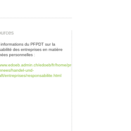
urces
s informations du PFPDT sur la
abilité des entreprises en matière
ées personnelles :
/www.edoeb.admin.ch/edoeb/fr/home/protection-
nnees/handel-und-
aft/entreprises/responsabilite.html