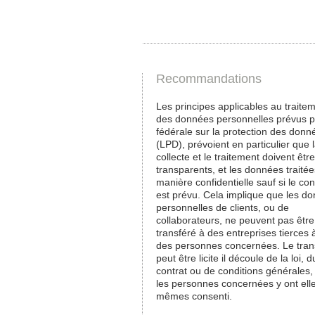
Recommandations
Les principes applicables au traite
des données personnelles prévus pa
fédérale sur la protection des donn
(LPD), prévoient en particulier que 
collecte et le traitement doivent être
transparents, et les données traité
manière confidentielle sauf si le con
est prévu. Cela implique que les d
personnelles de clients, ou de
collaborateurs, ne peuvent pas être
transféré à des entreprises tierces à
des personnes concernées. Le tran
peut être licite il découle de la loi, d
contrat ou de conditions générales,
les personnes concernées y ont ell
mêmes consenti.