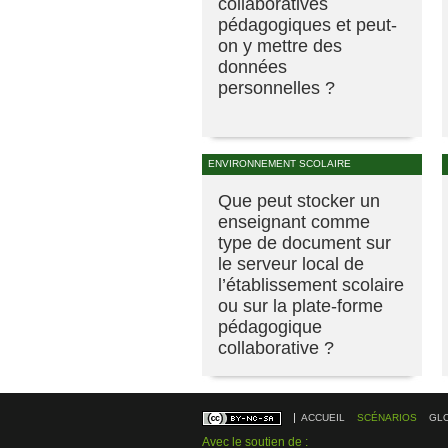
collaboratives
pédagogiques et peut-
on y mettre des
données
personnelles ?
ENVIRONNEMENT SCOLAIRE
Que peut stocker un
enseignant comme
type de document sur
le serveur local de
l’établissement scolaire
ou sur la plate-forme
pédagogique
collaborative ?
ACCUEIL
SCÉNARIOS
GL
Avec le soutien de :