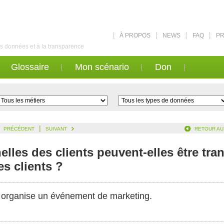
À PROPOS
NEWS
FAQ
PR
des données et à la transparence
Glossaire
Mon scénario
Don
|
PRÉCÉDENT
SUIVANT
RETOUR AU
les des clients peuvent-elles être tra
es clients ?
X organise un événement de marketing.