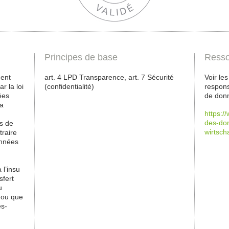
Principes de base
Resso
ment
art. 4 LPD Transparence, art. 7 Sécurité
Voir le
r la loi
(confidentialité)
respons
ées
de donn
la
https:/
des-do
es de
wirtsch
traire
onnées
 l’insu
sfert
u
 ou que
es-