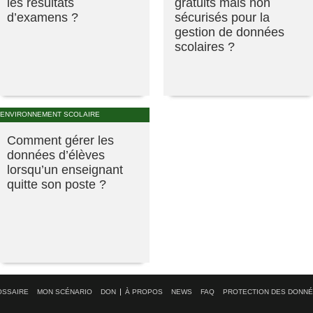
les résultats
gratuits mais non
d’examens ?
sécurisés pour la
gestion de données
scolaires ?
ENVIRONNEMENT SCOLAIRE
Comment gérer les
données d’élèves
lorsqu’un enseignant
quitte son poste ?
OSSAIRE
MON SCÉNARIO
DON
À PROPOS
NEWS
FAQ
PROTECTION DES DONN