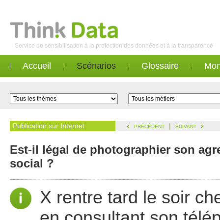
Service de sensibilisation à la protection des données et à la transparence
Accueil
Scénarios
Glossaire
Mon
Publication sur Internet
|
PRÉCÉDENT
SUIVANT
Est-il légal de photographier son agr
social ?
X rentre tard le soir c
en consultant son télé