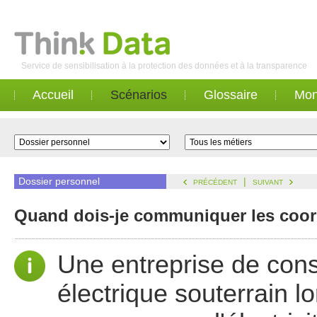
Service de sensibilisation à la protection des données et à la transparence
Accueil
Scénarios
Glossaire
Mon
Dossier personnel
|
PRÉCÉDENT
SUIVANT
Quand dois-je communiquer les coord
Une entreprise de con
électrique souterrain l