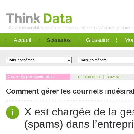
Service de sensibilisation à la protection des données et à la transparence
Accueil
Scénarios
Glossaire
Mon
Courriels professionnels
|
PRÉCÉDENT
SUIVANT
Comment gérer les courriels indésirab
X est chargée de la ges
(spams) dans l’entrepri