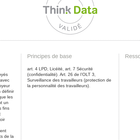
Principes de base
Resso
art. 4 LPD, Licéité, art. 7 Sécurité
oyés
(confidentialité). Art. 26 de l’OLT 3,
 avec
Surveillance des travailleurs (protection de
loyeur
la personnalité des travailleurs).
 définir
que les
ut un
 fins
t
oir
sent
ts de la