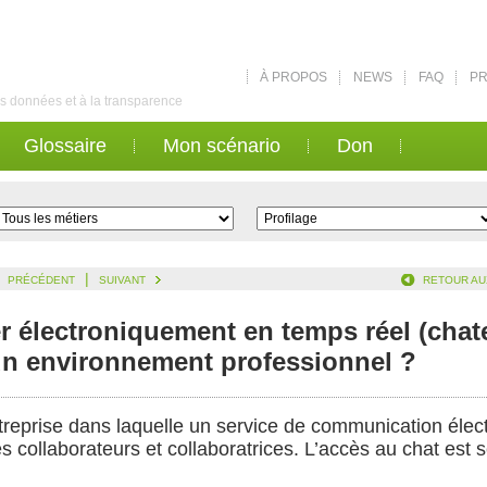
À PROPOS
NEWS
FAQ
PR
des données et à la transparence
Glossaire
Mon scénario
Don
|
PRÉCÉDENT
SUIVANT
RETOUR AU
électroniquement en temps réel (chate
 un environnement professionnel ?
treprise dans laquelle un service de communication élec
es collaborateurs et collaboratrices. L’accès au chat est 