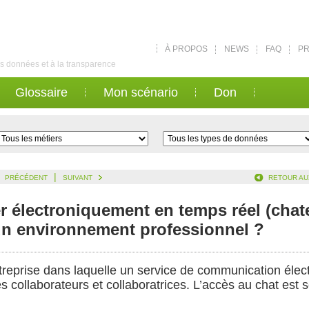
À PROPOS
NEWS
FAQ
PR
des données et à la transparence
Glossaire
Mon scénario
Don
|
PRÉCÉDENT
SUIVANT
RETOUR AU
électroniquement en temps réel (chate
 un environnement professionnel ?
treprise dans laquelle un service de communication élec
es collaborateurs et collaboratrices. L’accès au chat est 