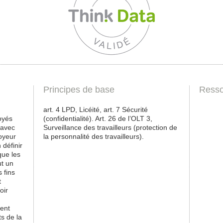
Principes de base
Resso
art. 4 LPD, Licéité, art. 7 Sécurité
oyés
(confidentialité). Art. 26 de l’OLT 3,
 avec
Surveillance des travailleurs (protection de
loyeur
la personnalité des travailleurs).
 définir
que les
ut un
 fins
t
oir
sent
ts de la