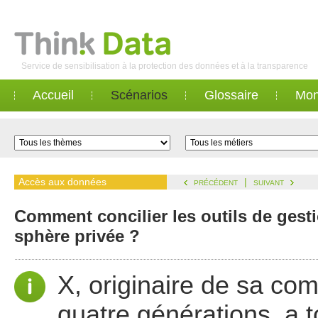
Service de sensibilisation à la protection des données et à la transparence
Accueil
Scénarios
Glossaire
Mon
Accès aux données
|
PRÉCÉDENT
SUIVANT
Comment concilier les outils de gest
sphère privée ?
X, originaire de sa co
quatre générations, a t