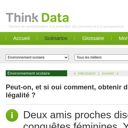
Service de sensibilisation à la protection des données et à la transparence
Accueil
Scénarios
Glossaire
Mon
Environnement scolaire
|
PRÉCÉDENT
SUIVANT
Peut-on, et si oui comment, obtenir 
légalité ?
Deux amis proches disc
conquêtes féminines. Y