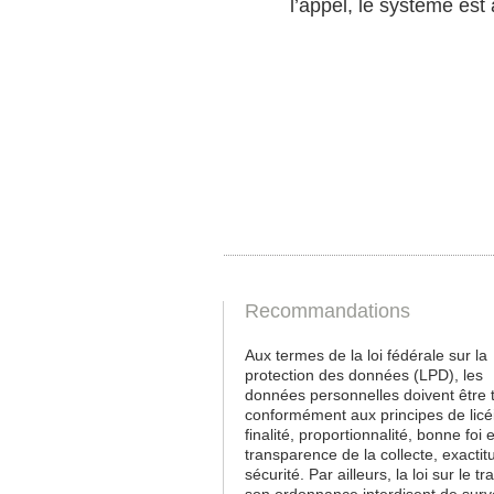
l’appel, le système est
Recommandations
Aux termes de la loi fédérale sur la
protection des données (LPD), les
données personnelles doivent être t
conformément aux principes de licéi
finalité, proportionnalité, bonne foi e
transparence de la collecte, exactit
sécurité. Par ailleurs, la loi sur le tra
son ordonnance interdisent de survei