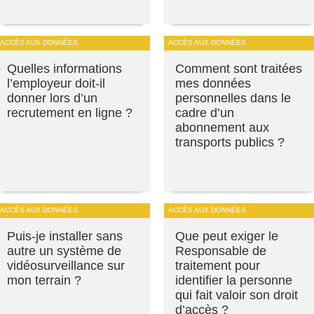
ACCÈS AUX DONNÉES
ACCÈS AUX DONNÉES
Quelles informations
Comment sont traitées
l’employeur doit-il
mes données
donner lors d’un
personnelles dans le
recrutement en ligne ?
cadre d’un
abonnement aux
transports publics ?
ACCÈS AUX DONNÉES
ACCÈS AUX DONNÉES
Puis-je installer sans
Que peut exiger le
autre un système de
Responsable de
vidéosurveillance sur
traitement pour
mon terrain ?
identifier la personne
qui fait valoir son droit
d’accès ?