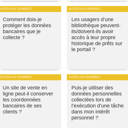
ACCÈS AUX DONNÉES
ACCÈS AUX DONNÉES
Comment dois-je
Les usagers d’une
protéger les données
bibliothèque peuvent-
bancaires que je
ils/doivent-ils avoir
collecte ?
accès à leur propre
historique de prêts sur
le portail ?
ACCÈS AUX DONNÉES
ACCÈS AUX DONNÉES
Un site de vente en
Puis-je utiliser des
ligne peut-il conserver
données personnelles
les coordonnées
collectées lors de
bancaires de ses
l’exécution d’une tâche
clients ?
dans mon intérêt
personnel ?