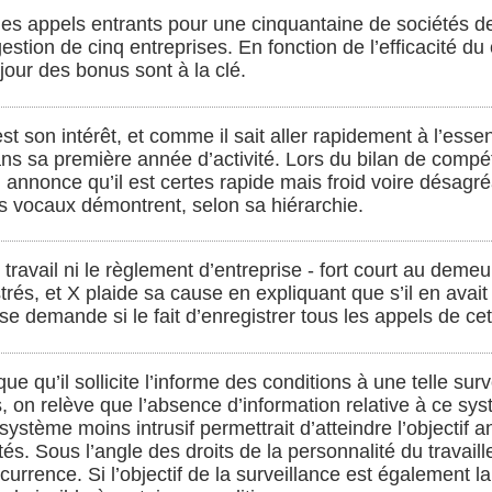
s les appels entrants pour une cinquantaine de sociétés d
gestion de cinq entreprises. En fonction de l’efficacité d
r jour des bonus sont à la clé.
st son intérêt, et comme il sait aller rapidement à l’essenti
ns sa première année d’activité. Lors du bilan de compét
lui annonce qu’il est certes rapide mais froid voire désagr
s vocaux démontrent, selon sa hiérarchie.
travail ni le règlement d’entreprise - fort court au demeu
rés, et X plaide sa cause en expliquant que s’il en avait 
 se demande si le fait d’enregistrer tous les appels de cet
 qu’il sollicite l’informe des conditions à une telle surv
 on relève que l’absence d’information relative à ce syst
système moins intrusif permettrait d’atteindre l’objectif 
és. Sous l’angle des droits de la personnalité du travail
occurrence. Si l’objectif de la surveillance est également l