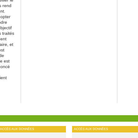
s rend
nt.
 opter
ndre
objectif
 traités
ment
ire, et
est
 de
e est
nnoncé
ient
ACCÈS AUX DONNÉES
ACCÈS AUX DONNÉES