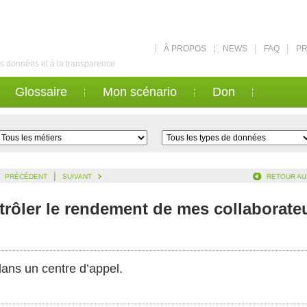
À PROPOS
NEWS
FAQ
PR
des données et à la transparence
Glossaire
Mon scénario
Don
|
PRÉCÉDENT
SUIVANT
RETOUR AU
rôler le rendement de mes collaborateu
dans un centre d’appel.