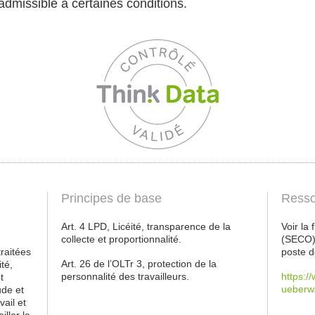
 admissible à certaines conditions.
Principes de base
Resso
Art. 4 LPD, Licéité, transparence de la
Voir la
collecte et proportionnalité.
(SECO) 
raitées
poste d
Art. 26 de l’OLTr 3, protection de la
té,
personnalité des travailleurs.
https:/
t
ueberw
ude et
vail et
ller le