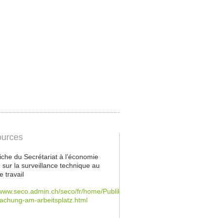
urces
 fiche du Secrétariat à l’économie
sur la surveillance technique au
e travail
/www.seco.admin.ch/seco/fr/home/Publikationen_Dienstleistungen/Publ
achung-am-arbeitsplatz.html