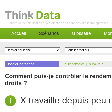
Service de sensibilisation à la protection des données et à la transparence
Accueil
Scénarios
Glossaire
Mon
Dossier personnel
|
PRÉCÉDENT
SUIVANT
Comment puis-je contrôler le rendeme
droits ?
X travaille depuis peu 