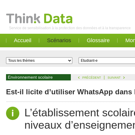
Service de sensibilisation à la protection des données et à la transparence
Accueil
Scénarios
Glossaire
Mon
Environnement scolaire
|
PRÉCÉDENT
SUIVANT
Est-il licite d’utiliser WhatsApp dans 
L’établissement scolair
niveaux d’enseignement