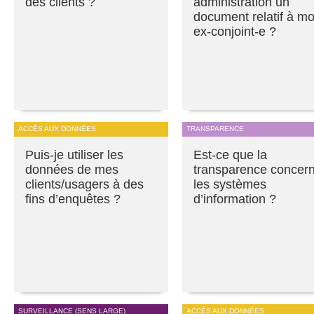
des clients ?
administration un
document relatif à m
ex-conjoint-e ?
ACCÈS AUX DONNÉES
TRANSPARENCE
Puis-je utiliser les
Est-ce que la
données de mes
transparence concer
clients/usagers à des
les systèmes
fins d’enquêtes ?
d’information ?
SURVEILLANCE (SENS LARGE)
ACCÈS AUX DONNÉES