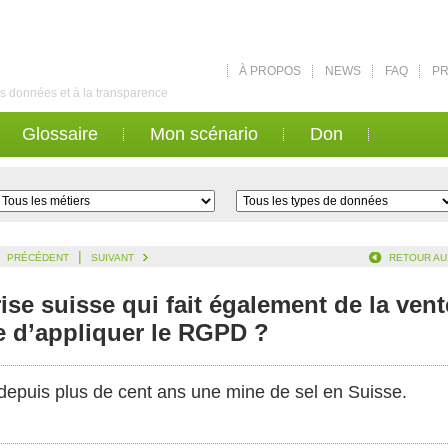
À PROPOS
NEWS
FAQ
PR
des données et à la transparence
Glossaire
Mon scénario
Don
|
PRÉCÉDENT
SUIVANT
RETOUR AU
ise suisse qui fait également de la vent
e d’appliquer le RGPD ?
 depuis plus de cent ans une mine de sel en Suisse.