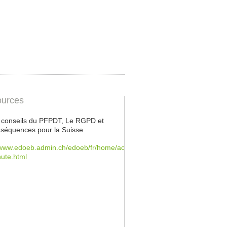
urces
s conseils du PFPDT, Le RGPD et
séquences pour la Suisse
/www.edoeb.admin.ch/edoeb/fr/home/actualites/rgpd-
nute.html