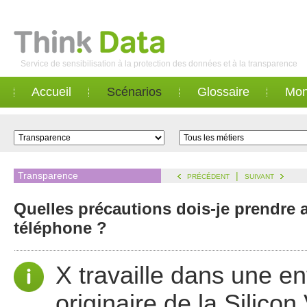
Service de sensibilisation à la protection des données et à la transparence
Accueil
Scénarios
Glossaire
Mon
Transparence
|
PRÉCÉDENT
SUIVANT
Quelles précautions dois-je prendre 
téléphone ?
X travaille dans une en
originaire de la Silicon 