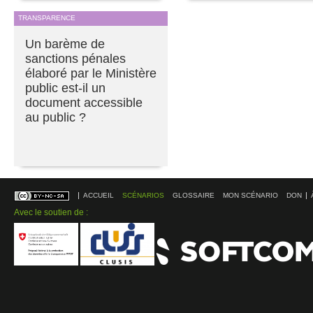
TRANSPARENCE
Un barème de
sanctions pénales
élaboré par le Ministère
public est-il un
document accessible
au public ?
ACCUEIL
SCÉNARIOS
GLOSSAIRE
MON SCÉNARIO
DON
Avec le soutien de :