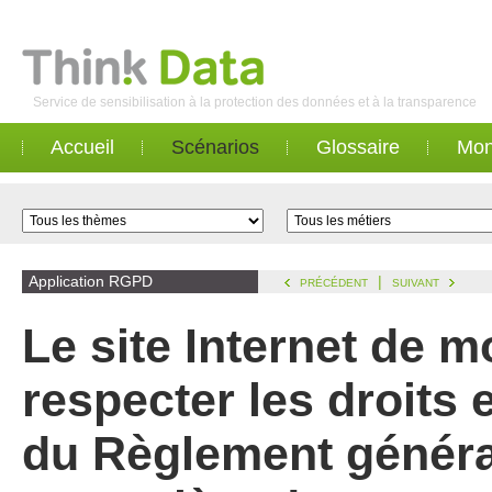
Service de sensibilisation à la protection des données et à la transparence
Accueil
Scénarios
Glossaire
Mon
Application RGPD
|
PRÉCÉDENT
SUIVANT
Le site Internet de m
respecter les droits 
du Règlement généra