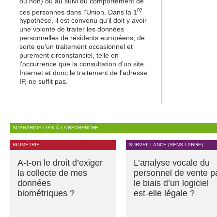
ou non) ou au suivi du comportement de
re
ces personnes dans l'Union. Dans la 1
hypothèse, il est convenu qu’il doit y avoir
une volonté de traiter les données
personnelles de résidents européens, de
sorte qu’un traitement occasionnel et
purement circonstanciel, telle en
l’occurrence que la consultation d’un site
Internet et donc le traitement de l’adresse
IP, ne suffit pas.
SCÉNARIOS LIÉS À LA RECHERCHE
BIOMÉTRIE
SURVEILLANCE (SENS LARGE)
A-t-on le droit d’exiger
L’analyse vocale du
la collecte de mes
personnel de vente p
données
le biais d’un logiciel
biométriques ?
est-elle légale ?