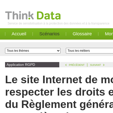
Service de sensibilisation à la protection des données et à la transparence
Accueil
Scénarios
Glossaire
Mon
Application RGPD
|
PRÉCÉDENT
SUIVANT
Le site Internet de m
respecter les droits 
du Règlement généra