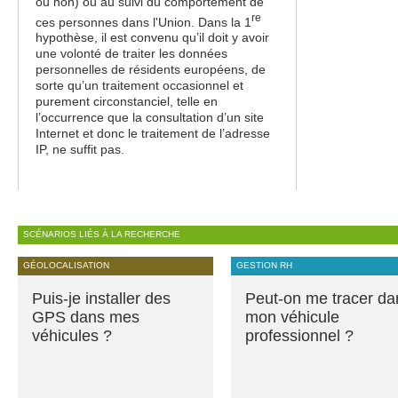
ou non) ou au suivi du comportement de
re
ces personnes dans l'Union. Dans la 1
hypothèse, il est convenu qu’il doit y avoir
une volonté de traiter les données
personnelles de résidents européens, de
sorte qu’un traitement occasionnel et
purement circonstanciel, telle en
l’occurrence que la consultation d’un site
Internet et donc le traitement de l’adresse
IP, ne suffit pas.
SCÉNARIOS LIÉS À LA RECHERCHE
GÉOLOCALISATION
GESTION RH
Puis-je installer des
Peut-on me tracer da
GPS dans mes
mon véhicule
véhicules ?
professionnel ?