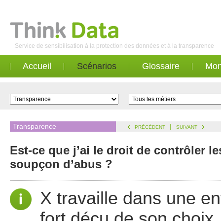
Service de sensibilisation à la protection des données et à la transparence
Accueil
Scénarios
Glossaire
Mon
Transparence
|
PRÉCÉDENT
SUIVANT
Est-ce que j’ai le droit de contrôler
soupçon d’abus ?
X travaille dans une en
fort déçu de son choix,