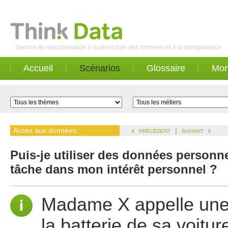
Service de sensibilisation à la protection des données et à la transparence
Accueil
Scénarios
Glossaire
Mon
Accès aux données
|
PRÉCÉDENT
SUIVANT
Puis-je utiliser des données personne
tâche dans mon intérêt personnel ?
Madame X appelle une
la batterie de sa voitur