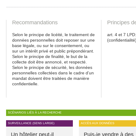
Recommandations
Principes d
Selon le principe de licéité, le traitement de
art. 4 et 7 LPD: 
données personnelles doit reposer sur une
(confidentialité
base légale, ou sur le consentement, ou
sur un intérêt privé et public prépondérant.
Selon le principe de finalité, le but de la
collecte doit être annoncé, et respecté.
Selon le principe de sécurité, les données
personnelles collectées dans le cadre d’un
mandat doivent être traitées de manière
confidentielle.
SCÉNARIOS LIÉS À LA RECHERCHE
SURVEILLANCE (SENS LARGE)
ACCÈS AUX DONNÉES
Un hôtelier peut-il
Puis-je vendre à des