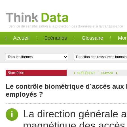
Service de sensibilisation à la protection des données et à la transparence
Accueil
Scénarios
Glossaire
Mon
Biométrie
|
PRÉCÉDENT
SUIVANT
Le contrôle biométrique d’accès aux l
employés ?
La direction générale 
magnétique des accès 